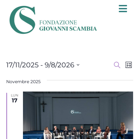
Event
Ev
17/11/2025
 - 
9/8/2026
Cerca
Lista
Seleziona
Vi
Ricer
la
Novembre 2025
data.
Na
e
LUN
viste
17
Navi