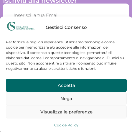
Iscriviti alla newsletter
Gestisci Consenso
Accetto il trattamento dei miei dati personali ai fini
dell'invio della newsletter
Per fornire le migliori esperienze, utilizziamo tecnologie come i
ISCRIVITI
cookie per memorizzare e/o accedere alle informazioni del
dispositivo. Il consenso a queste tecnologie ci permetterà di
elaborare dati come il comportamento di navigazione o ID unici su
questo sito. Non acconsentire o ritirare il consenso può influire
CONTATTI
negativamente su alcune caratteristiche e funzioni.
Piazzale delle Medaglie D'Oro, 7 00135 Roma IT
Accetta
333-3365490
Email
Nega
Visualizza le preferenze
Copyright © 2025 Fondazione Giovanni Scambia ETS |
Cookie Policy
Powered by Fondazione Giovanni Scambia ETS