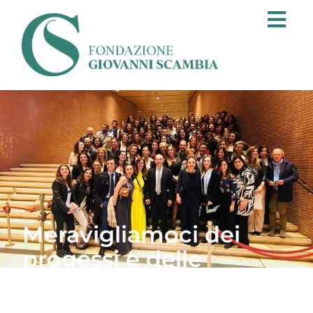
Meravigliamoci dei
progessi e delle
conquiste.
Insieme possiamo fare la