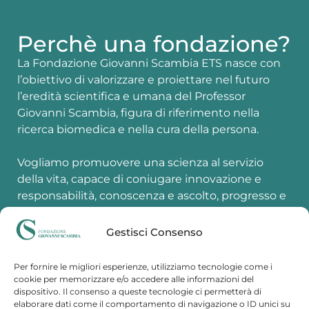
Perchè una fondazione?
La Fondazione Giovanni Scambia ETS nasce con
l’obiettivo di valorizzare e proiettare nel futuro
l’eredità scientifica e umana del Professor
Giovanni Scambia, figura di riferimento nella
ricerca biomedica e nella cura della persona.
Vogliamo promuovere una scienza al servizio
della vita, capace di coniugare innovazione e
responsabilità, conoscenza e ascolto, progresso e
prossimità.
Gestisci Consenso
La Fondazione si propone come motore di ricerca,
innovazione e formazione, sostenendo progetti
Per fornire le migliori esperienze, utilizziamo tecnologie come i
capaci di generare nuove evidenze scientifiche,
cookie per memorizzare e/o accedere alle informazioni del
dispositivo. Il consenso a queste tecnologie ci permetterà di
tradurle in soluzioni cliniche concrete e
elaborare dati come il comportamento di navigazione o ID unici su